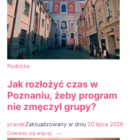
Podróże
Jak rozłożyć czas w
Poznaniu, żeby program
nie zmęczył grupy?
pracek
Zaktualizowany w dniu
20 lipca 2026
Dowiedz się więcej