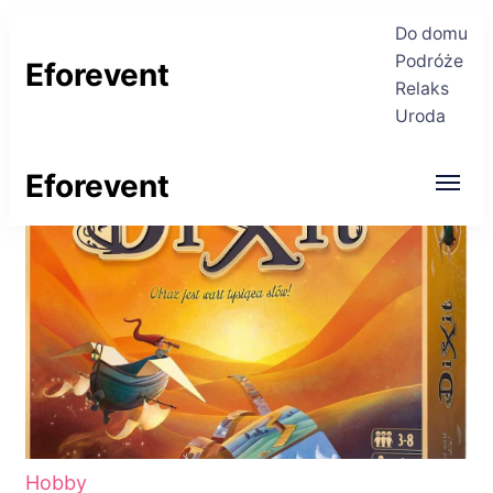
Do domu
Podróże
Eforevent
Relaks
Uroda
Najświeższe informacje
Eforevent
Najświeższe informacje
Hobby