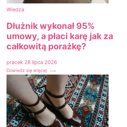
Wiedza
Dłużnik wykonał 95%
umowy, a płaci karę jak za
całkowitą porażkę?
pracek
28 lipca 2026
Dowiedz się więcej