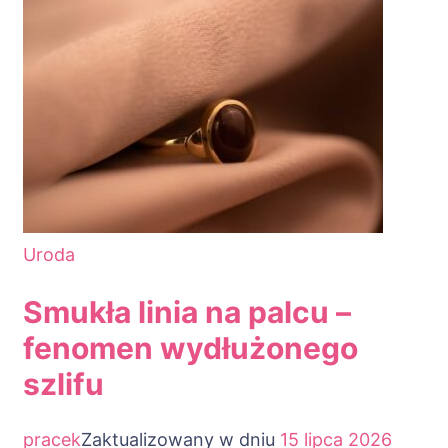
Uroda
Smukła linia na palcu –
fenomen wydłużonego
szlifu
pracek
Zaktualizowany w dniu
15 lipca 2026