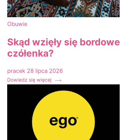
Obuwie
Skąd wzięły się bordowe
czółenka?
pracek
28 lipca 2026
Dowiedz się więcej