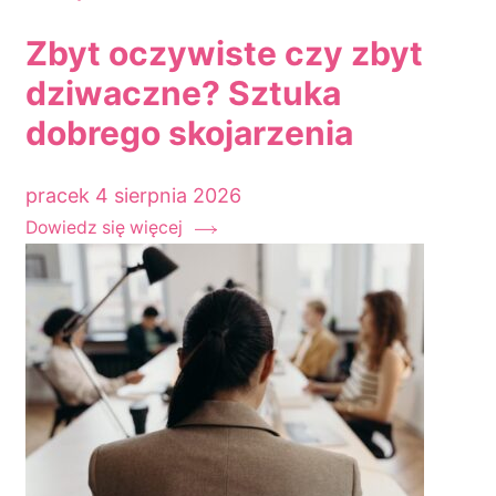
Zbyt oczywiste czy zbyt
dziwaczne? Sztuka
dobrego skojarzenia
pracek
4 sierpnia 2026
Dowiedz się więcej