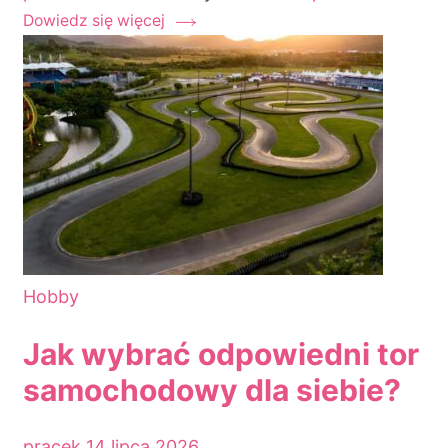
Dowiedz się więcej
Hobby
Jak wybrać odpowiedni tor
samochodowy dla siebie?
pracek
14 lipca 2026