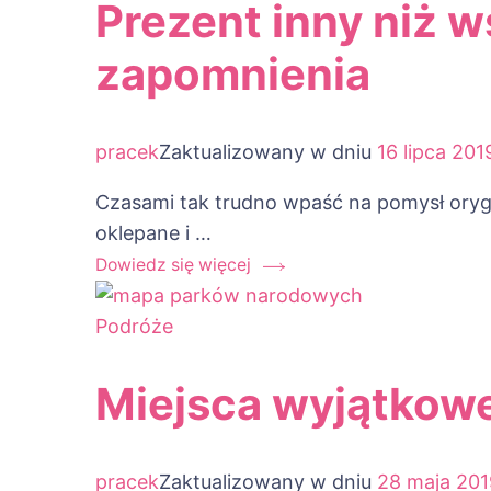
Prezent inny niż w
zapomnienia
pracek
Zaktualizowany w dniu
16 lipca 201
Czasami tak trudno wpaść na pomysł orygi
oklepane i …
Dowiedz się więcej
Podróże
Miejsca wyjątkowe
pracek
Zaktualizowany w dniu
28 maja 201