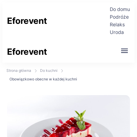
Do domu
Podróże
Eforevent
Relaks
Uroda
Najświeższe informacje
Eforevent
Najświeższe informacje
Strona główna
Do kuchni
Obowiązkowo obecne w każdej kuchni