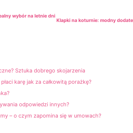
alny wybór na letnie dni
Klapki na koturnie: modny dodate
czne? Sztuka dobrego skojarzenia
łaci karę jak za całkowitą porażkę?
nka?
ywania odpowiedzi innych?
irmy – o czym zapomina się w umowach?