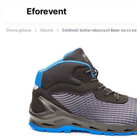
Eforevent
Najświeższe informacje
Strona główna
Obuwie
Solidność butów roboczych Base: na co z