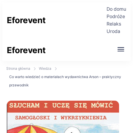
Do domu
Podróże
Eforevent
Relaks
Uroda
Najświeższe informacje
Eforevent
Najświeższe informacje
Strona główna
Wiedza
Co warto wiedzieć o materiałach wydawnictwa Arson – praktyczny
przewodnik