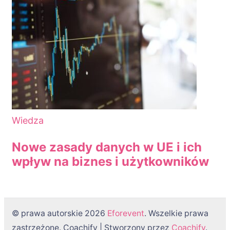
Wiedza
Nowe zasady danych w UE i ich
wpływ na biznes i użytkowników
© prawa autorskie 2026
Eforevent
. Wszelkie prawa
zastrzeżone.
Coachify | Stworzony przez
Coachify
.