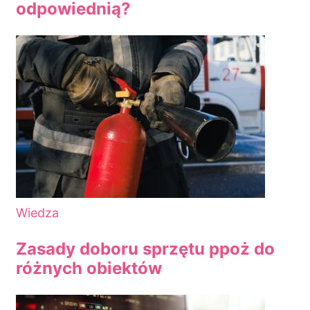
odpowiednią?
Wiedza
Zasady doboru sprzętu ppoż do
różnych obiektów