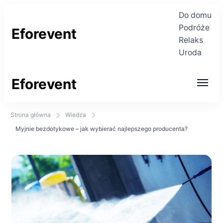
Do domu
Podróże
Eforevent
Relaks
Uroda
Najświeższe informacje
Eforevent
Najświeższe informacje
Strona główna
Wiedza
Myjnie bezdotykowe – jak wybierać najlepszego producenta?