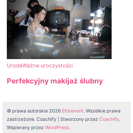
Uroda
Ważne uroczystości
Perfekcyjny makijaż ślubny
© prawa autorskie 2026
Eforevent
. Wszelkie prawa
zastrzeżone.
Coachify | Stworzony przez
Coachify
.
Wspierany przez
WordPress
.