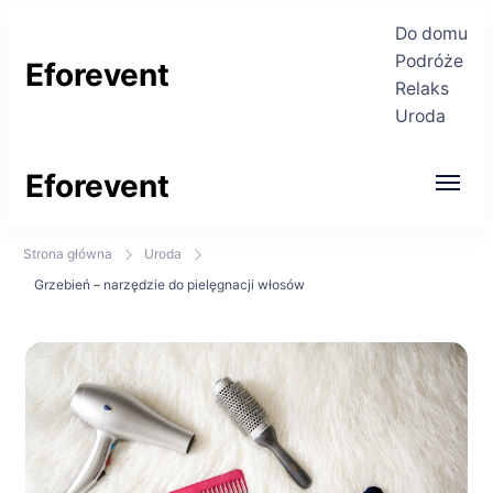
Do domu
Podróże
Eforevent
Relaks
Uroda
Najświeższe informacje
Eforevent
Najświeższe informacje
Strona główna
Uroda
Grzebień – narzędzie do pielęgnacji włosów