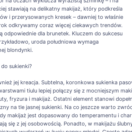
or na oczach wyklucza wyrazistą szminkę – i na
ej stawiają na delikatny makijaż, który podkreśla
rów i przerysowanych kresek – dawniej to właśnie
a rok odkrywamy coraz więcej ciekawych trendów.
dą odpowiednie dla brunetek. Kluczem do sukcesu
. Przykładowo, uroda południowa wymaga
ej blondynki.
do sukienki?
wnież jej kreacja. Subtelna, koronkowa sukienka pas
arstwami tiulu lepiej połączy się z mocniejszym makij
uty, fryzura i makijaż. Ostatni element stanowi dopełni
zny na tle jasnej sukienki. Na co jeszcze warto zwr
 makijaż jest dopasowany do temperamentu i charak
ją się z jej osobowością. Ponadto, w makijażu ślub
jszych wydarzeń w życiu panny młodej. Często zdarza