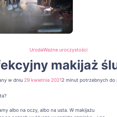
Uroda
Ważne uroczystości
fekcyjny makijaż śl
any w dniu
29 kwietnia 2021
2 minut potrzebnych do 
ta?
amy albo na oczy, albo na usta. W makijażu