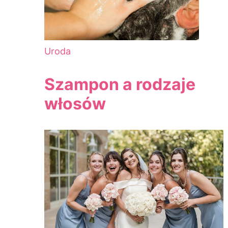
Uroda
Szampon a rodzaje
włosów