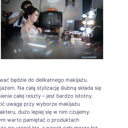
ować będzie do delikatnego makijażu.
ażem. Na całą stylizację ślubną składa się
enie całej reszty – jest bardzo istotny.
ócić uwagę przy wyborze makijażu
teru, dużo lepiej się w nim czujemy.
nym warto pamiętać o produktach
 się uronić łzę, a nawet całe morze łez.