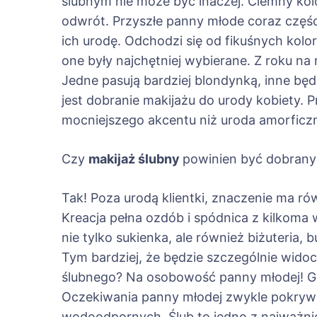
ślubnym nie może być inaczej. Ciemny kol
odwrót. Przyszłe panny młode coraz części
ich urodę. Odchodzi się od fikuśnych kolo
one były najchętniej wybierane. Z roku n
Jedne pasują bardziej blondynką, inne bę
jest dobranie makijażu do urody kobiety
mocniejszego akcentu niż uroda amorficzn
Czy
makijaż ślubny
powinien być dobrany 
Tak! Poza urodą klientki, znaczenie ma ró
Kreacja pełna ozdób i spódnica z kilkoma w
nie tylko sukienka, ale również biżuteria, b
Tym bardziej, że będzie szczególnie widoc
ślubnego? Na osobowość panny młodej! Gdy
Oczekiwania panny młodej zwykle pokrywa
wodoodpornych. Ślub to jedno z najważnie