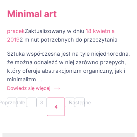
Minimal art
pracek
Zaktualizowany w dniu
18 kwietnia
2019
2 minut potrzebnych do przeczytania
Sztuka współczesna jest na tyle niejednorodna,
że można odnaleźć w niej zarówno przepych,
który oferuje abstrakcjonizm organiczny, jak i
minimalizm. …
Dowiedz się więcej
Stronicowanie
Poprzednie
1
…
3
5
Następne
Strona
Strona
Strona
4
Strona
wpisów