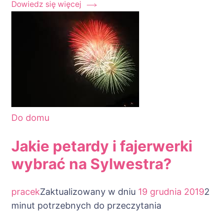
Dowiedz się więcej
Do domu
Jakie petardy i fajerwerki
wybrać na Sylwestra?
pracek
Zaktualizowany w dniu
19 grudnia 2019
2
minut potrzebnych do przeczytania