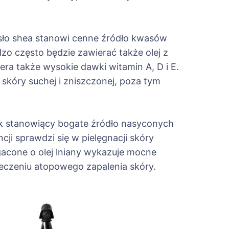
sło shea stanowi cenne źródło kwasów
zo często będzie zawierać także olej z
a także wysokie dawki witamin A, D i E.
 skóry suchej i zniszczonej, poza tym
dnik stanowiący bogate źródło nasyconych
i sprawdzi się w pielęgnacji skóry
gacone o olej lniany wykazuje mocne
 leczeniu atopowego zapalenia skóry.