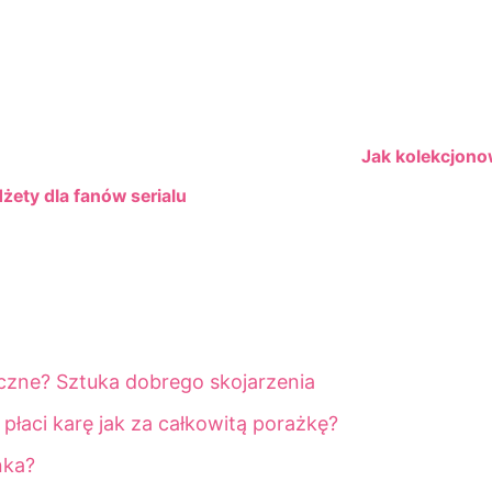
Jak kolekcjono
żety dla fanów serialu
czne? Sztuka dobrego skojarzenia
łaci karę jak za całkowitą porażkę?
nka?