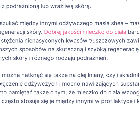
y z podrażnioną lub wrażliwą skórą.
 szukać między innymi odżywczego masła shea – ma
generacji skóry.
Dobrej jakości mleczko do ciała
bard
 stężenia nienasyconych kwasów tłuszczowych zawier
lepszych sposobów na skuteczną i szybką regenerację
ych skóry i różnego rodzaju podrażnień.
 można natknąć się także na olej lniany, czyli skła
ączenie odżywczych i mocno nawilżających substancj
rto pamiętać także o tym, że mleczko do ciała wzbo
często stosuje się je między innymi w profilaktyce i
ja